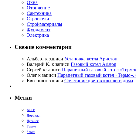
Окна
Отопление
Сантехника
Строители
Стройматериалы
Фундамент
Электрика
Свежие комментарии
Альберт
к записи
Установка котла Аристон
Валерий К.
к записи
Газовый котел Ariston
Сергей
к записи
Парапетный газовый котел «Термо
Олег
к записи
Парапетный газовый котел «Термо».
Евгения
к записи
Сочетание цветов крыши и дома
Метки
АОГВ
Дорожки
Луганск
Термо
блоки