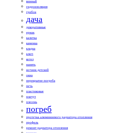
винный
гидроизоляция
грибок
дача
декоративные
ермак
калитка
каменка
кладка
ключ
котел
нанять
ночник детский
окна
перекрытие погреба
печь
пластиковые
плачут
плесень
погреб
протечка алюминиевого радиатора отопления
профиль
ремонт радиатора отопления