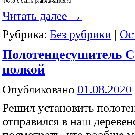
Фото с сайта planeta-sirius.ru
Читать далее
→
Рубрика:
Без рубрики
|
Ос
Полотенцесушитель С
полкой
Опубликовано
01.08.2020
Решил установить полоте
отправился в наш деревен
посмотреть, что вообще м